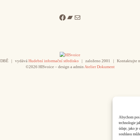
Facebook
Bandcamp
Mail
UDBĚ | vydává
Hudební informační středisko
| založeno 2001 | Kontaktujte n
©2026 HISvoice – design a admin
Atelier Dokument
Abychom poskyt
technologie j
údaje, jako j
souhlasu může 