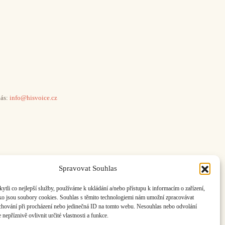
ás:
info@hisvoice.cz
Spravovat Souhlas
li co nejlepší služby, používáme k ukládání a/nebo přístupu k informacím o zařízení,
ako jsou soubory cookies. Souhlas s těmito technologiemi nám umožní zpracovávat
e chování při procházení nebo jedinečná ID na tomto webu. Nesouhlas nebo odvolání
nepříznivě ovlivnit určité vlastnosti a funkce.