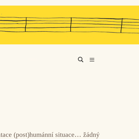
Menu
entace (post)humánní situace… žádný