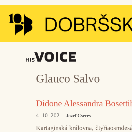
Přeskočit
na
obsah
Glauco Salvo
Didone Alessandra Bosetti
4. 10. 2021
Jozef Cseres
Kartaginská královna, čtyřiaosmdes