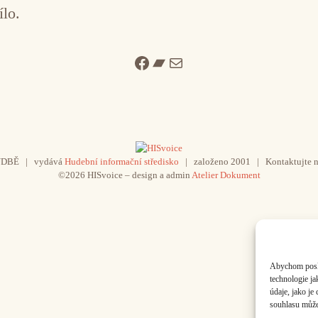
ílo.
Facebook
Bandcamp
Mail
UDBĚ | vydává
Hudební informační středisko
| založeno 2001 | Kontaktujte n
©2026 HISvoice – design a admin
Atelier Dokument
Abychom poskyt
technologie j
údaje, jako j
souhlasu může 