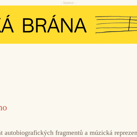
- Inzerce -
ho
át autobiografických fragmentů a múzická reprez