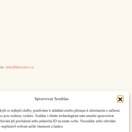
ás:
info@hisvoice.cz
Spravovat Souhlas
li co nejlepší služby, používáme k ukládání a/nebo přístupu k informacím o zařízení,
ako jsou soubory cookies. Souhlas s těmito technologiemi nám umožní zpracovávat
e chování při procházení nebo jedinečná ID na tomto webu. Nesouhlas nebo odvolání
nepříznivě ovlivnit určité vlastnosti a funkce.