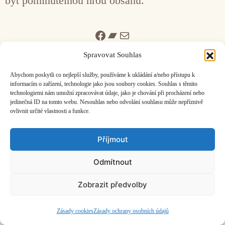
být pominutelnou hrou obsahů.“
Facebook
Bandcamp
Mail
Spravovat Souhlas
Abychom poskytli co nejlepší služby, používáme k ukládání a/nebo přístupu k
informacím o zařízení, technologie jako jsou soubory cookies. Souhlas s těmito
technologiemi nám umožní zpracovávat údaje, jako je chování při procházení nebo
jedinečná ID na tomto webu. Nesouhlas nebo odvolání souhlasu může nepříznivě
ČASOPIS O JINÉ HUDBĚ | vydává
Hudební informační středisko
|
ovlivnit určité vlastnosti a funkce.
založeno 2001 | Kontaktujte nás:
info@hisvoice.cz
©2026 HISvoice – design a admin
Atelier Dokument
Příjmout
Odmítnout
Zobrazit předvolby
Zásady cookies
Zásady ochrany osobních údajů