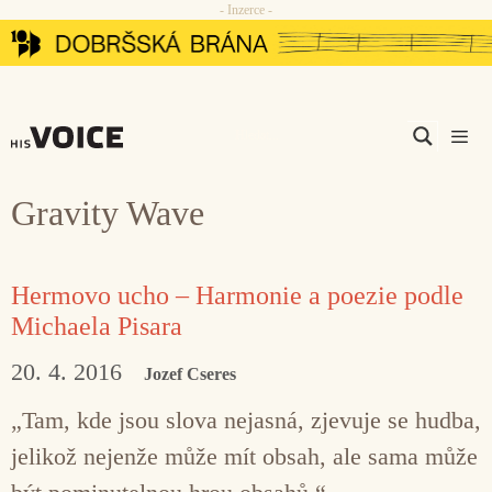
- Inzerce -
Přeskočit
na
obsah
Men
Gravity Wave
Hermovo ucho – Harmonie a poezie podle
Michaela Pisara
20. 4. 2016
Jozef Cseres
„Tam, kde jsou slova nejasná, zjevuje se hudba,
jelikož nejenže může mít obsah, ale sama může