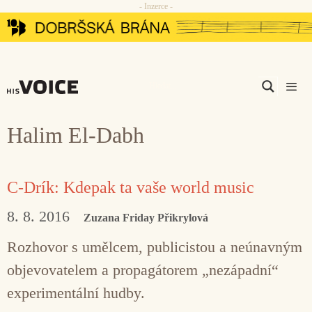
- Inzerce -
Přeskočit
na
obsah
Men
Halim El-Dabh
C-Drík: Kdepak ta vaše world music
8. 8. 2016
Zuzana Friday Přikrylová
Rozhovor s umělcem, publicistou a neúnavným
objevovatelem a propagátorem „nezápadní“
experimentální hudby.