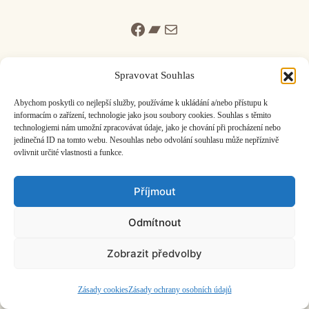
Facebook
Bandcamp
Mail
Spravovat Souhlas
Abychom poskytli co nejlepší služby, používáme k ukládání a/nebo přístupu k
informacím o zařízení, technologie jako jsou soubory cookies. Souhlas s těmito
ČASOPIS O JINÉ HUDBĚ | vydává
Hudební informační středisko
|
technologiemi nám umožní zpracovávat údaje, jako je chování při procházení nebo
založeno 2001 | Kontaktujte nás:
info@hisvoice.cz
jedinečná ID na tomto webu. Nesouhlas nebo odvolání souhlasu může nepříznivě
©2026 HISvoice – design a admin
Atelier Dokument
ovlivnit určité vlastnosti a funkce.
Příjmout
Odmítnout
Zobrazit předvolby
Zásady cookies
Zásady ochrany osobních údajů