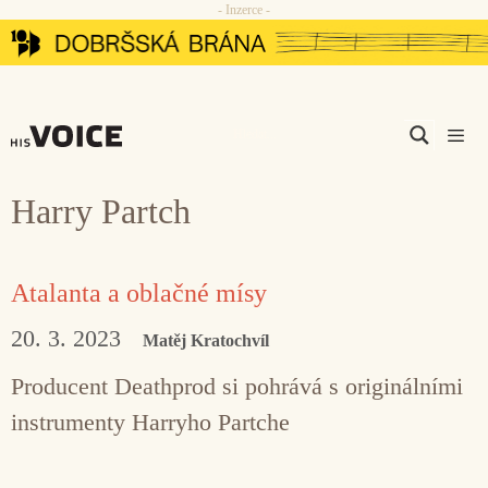
- Inzerce -
Přeskočit
na
obsah
Men
Harry Partch
Atalanta a oblačné mísy
20. 3. 2023
Matěj Kratochvíl
Producent Deathprod si pohrává s originálními
instrumenty Harryho Partche