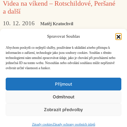
Videa na víkend – Rotschildové, Peršané
a další
10. 12. 2016
Matěj Kratochvíl
Videa pro tento víkend pojmeme jako stručný
Spravovat Souhlas
mix vzdělávání a rozjímání. Začněme ovšem
Abychom poskytli co nejlepší služby, používáme k ukládání a/nebo přístupu k
jedním výročím.
informacím o zařízení, technologie jako jsou soubory cookies. Souhlas s těmito
technologiemi nám umožní zpracovávat údaje, jako je chování při procházení nebo
jedinečná ID na tomto webu. Nesouhlas nebo odvolání souhlasu může nepříznivě
ovlivnit určité vlastnosti a funkce.
Facebook
Bandcamp
Mail
Příjmout
Odmítnout
Zobrazit předvolby
ČASOPIS O JINÉ HUDBĚ | vydává
Hudební informační středisko
|
založeno 2001 | Kontaktujte nás:
info@hisvoice.cz
©2026 HISvoice – design a admin
Atelier Dokument
Zásady cookies
Zásady ochrany osobních údajů