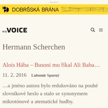
- Inzerce -
Přeskočit
na
obsah
Men
Hermann Scherchen
Alois Hába – Busoni mu říkal Ali Baba…
11. 2. 2016
Lubomír Spurný
…a jméno autora bylo redukováno na pouhé
slovníkové heslo a stalo se synonymem
mikrotónové a atematické hudby.