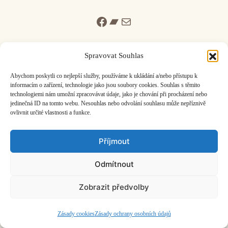
Facebook
Bandcamp
Mail
Spravovat Souhlas
Abychom poskytli co nejlepší služby, používáme k ukládání a/nebo přístupu k
informacím o zařízení, technologie jako jsou soubory cookies. Souhlas s těmito
ČASOPIS O JINÉ HUDBĚ | vydává
Hudební informační středisko
|
technologiemi nám umožní zpracovávat údaje, jako je chování při procházení nebo
založeno 2001 | Kontaktujte nás:
info@hisvoice.cz
jedinečná ID na tomto webu. Nesouhlas nebo odvolání souhlasu může nepříznivě
©2026 HISvoice – design a admin
Atelier Dokument
ovlivnit určité vlastnosti a funkce.
Příjmout
Odmítnout
Zobrazit předvolby
Zásady cookies
Zásady ochrany osobních údajů