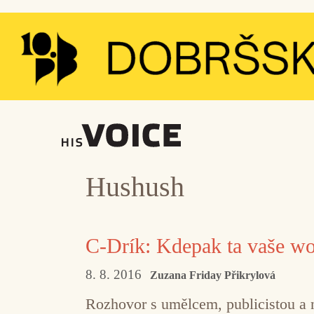
Přeskočit
na
obsah
Hushush
C-Drík: Kdepak ta vaše wo
8. 8. 2016
Zuzana Friday Přikrylová
Rozhovor s umělcem, publicistou a