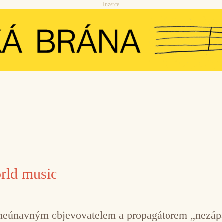
- Inzerce -
rld music
 neúnavným objevovatelem a propagátorem „nezápa