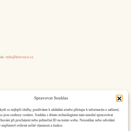
ás:
info@hisvoice.cz
Spravovat Souhlas
li co nejlepší služby, používáme k ukládání a/nebo přístupu k informacím o zařízení,
ako jsou soubory cookies. Souhlas s těmito technologiemi nám umožní zpracovávat
e chování při procházení nebo jedinečná ID na tomto webu. Nesouhlas nebo odvolání
nepříznivě ovlivnit určité vlastnosti a funkce.