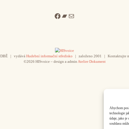
Facebook
Bandcamp
Mail
UDBĚ | vydává
Hudební informační středisko
| založeno 2001 | Kontaktujte n
©2026 HISvoice – design a admin
Atelier Dokument
Abychom poskyt
technologie j
údaje, jako j
souhlasu může 