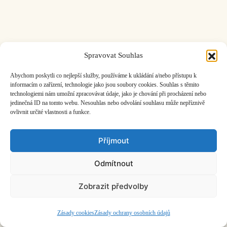
Spravovat Souhlas
ČASOPIS O JINÉ HUDBĚ | vydává
Hudební informační středisko
|
založeno 2001 | Kontaktujte nás:
info@hisvoice.cz
Abychom poskytli co nejlepší služby, používáme k ukládání a/nebo přístupu k
©2026 HISvoice – design a admin
Atelier Dokument
informacím o zařízení, technologie jako jsou soubory cookies. Souhlas s těmito
technologiemi nám umožní zpracovávat údaje, jako je chování při procházení nebo
jedinečná ID na tomto webu. Nesouhlas nebo odvolání souhlasu může nepříznivě
ovlivnit určité vlastnosti a funkce.
Příjmout
Odmítnout
Zobrazit předvolby
Zásady cookies
Zásady ochrany osobních údajů