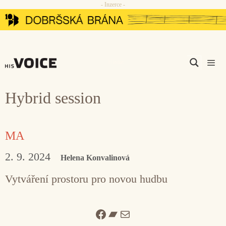
- Inzerce -
Přeskočit
na
obsah
Men
Hybrid session
MA
2. 9. 2024
Helena Konvalinová
Vytváření prostoru pro novou hudbu
Facebook
Bandcamp
Mail