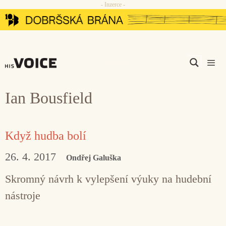
- Inzerce -
Přeskočit
na
obsah
Men
Ian Bousfield
Když hudba bolí
26. 4. 2017
Ondřej Galuška
Skromný návrh k vylepšení výuky na hudební
nástroje