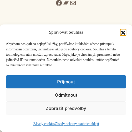
Facebook
Bandcamp
Mail
Spravovat Souhlas
ČASOPIS O JINÉ HUDBĚ | vydává
Hudební informační středisko
|
Abychom poskytli co nejlepší služby, používáme k ukládání a/nebo přístupu k
založeno 2001 | Kontaktujte nás:
info@hisvoice.cz
informacím o zařízení, technologie jako jsou soubory cookies. Souhlas s těmito
technologiemi nám umožní zpracovávat údaje, jako je chování při procházení nebo
©2026 HISvoice – design a admin
Atelier Dokument
jedinečná ID na tomto webu. Nesouhlas nebo odvolání souhlasu může nepříznivě
ovlivnit určité vlastnosti a funkce.
Příjmout
Odmítnout
Zobrazit předvolby
Zásady cookies
Zásady ochrany osobních údajů