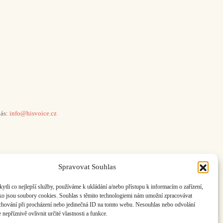
ás:
info@hisvoice.cz
Spravovat Souhlas
li co nejlepší služby, používáme k ukládání a/nebo přístupu k informacím o zařízení,
ako jsou soubory cookies. Souhlas s těmito technologiemi nám umožní zpracovávat
e chování při procházení nebo jedinečná ID na tomto webu. Nesouhlas nebo odvolání
nepříznivě ovlivnit určité vlastnosti a funkce.