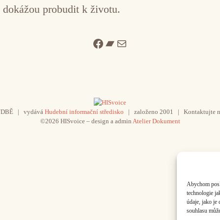
e dokážou probudit k životu.
Facebook
Bandcamp
Mail
UDBĚ | vydává
Hudební informační středisko
| založeno 2001 | Kontaktujte n
©2026 HISvoice – design a admin
Atelier Dokument
Abychom poskyt
technologie j
údaje, jako j
souhlasu může 