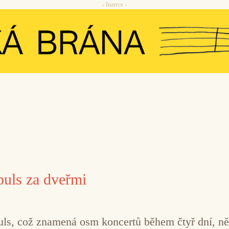
- Inzerce -
uls za dveřmi
puls, což znamená osm koncertů během čtyř dní, ně