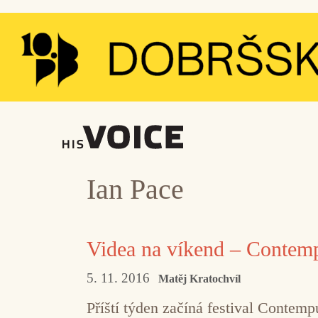
Přeskočit
na
obsah
Ian Pace
Videa na víkend – Contemp
5. 11. 2016
Matěj Kratochvíl
Příští týden začíná festival Contem