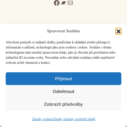
Facebook
Bandcamp
Mail
Spravovat Souhlas
ČASOPIS O JINÉ HUDBĚ | vydává
Hudební informační středisko
|
Abychom poskytli co nejlepší služby, používáme k ukládání a/nebo přístupu k
založeno 2001 | Kontaktujte nás:
info@hisvoice.cz
informacím o zařízení, technologie jako jsou soubory cookies. Souhlas s těmito
technologiemi nám umožní zpracovávat údaje, jako je chování při procházení nebo
©2026 HISvoice – design a admin
Atelier Dokument
jedinečná ID na tomto webu. Nesouhlas nebo odvolání souhlasu může nepříznivě
ovlivnit určité vlastnosti a funkce.
Příjmout
Odmítnout
Zobrazit předvolby
Zásady cookies
Zásady ochrany osobních údajů