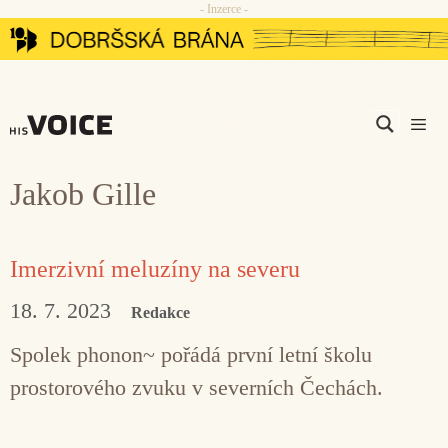
- Inzerce -
Přeskočit
na
obsah
Men
Jakob Gille
Imerzivní meluzíny na severu
18. 7. 2023
Redakce
Spolek phonon~ pořádá první letní školu
prostorového zvuku v severních Čechách.