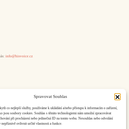
ás:
info@hisvoice.cz
Spravovat Souhlas
li co nejlepší služby, používáme k ukládání a/nebo přístupu k informacím o zařízení,
ako jsou soubory cookies. Souhlas s těmito technologiemi nám umožní zpracovávat
e chování při procházení nebo jedinečná ID na tomto webu. Nesouhlas nebo odvolání
nepříznivě ovlivnit určité vlastnosti a funkce.