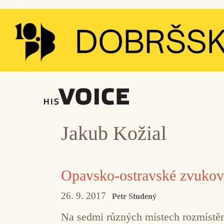
Přeskočit
na
obsah
Jakub Kožial
Opavsko-ostravské zvukov
26. 9. 2017
Petr Studený
Na sedmi různých místech rozmístě