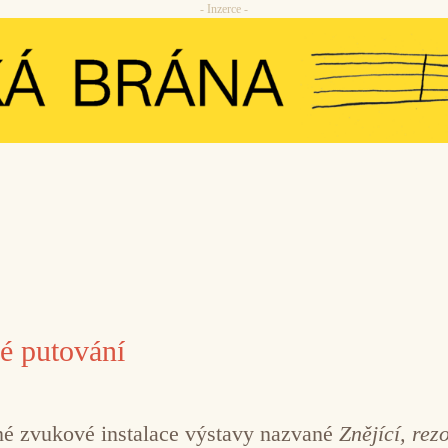
- Inzerce -
é putování
né zvukové instalace výstavy nazvané
Znějící, rezo