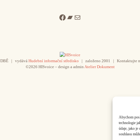
Facebook
Bandcamp
Mail
UDBĚ | vydává
Hudební informační středisko
| založeno 2001 | Kontaktujte n
©2026 HISvoice – design a admin
Atelier Dokument
Abychom poskyt
technologie j
údaje, jako j
souhlasu může 