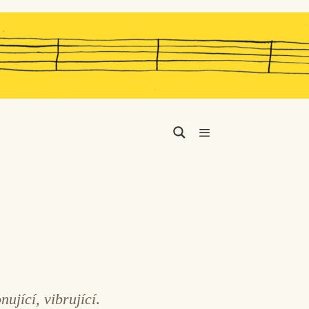
Menu
nující, vibrující
.