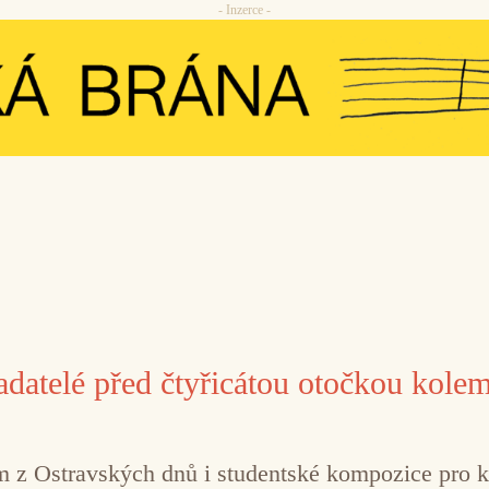
- Inzerce -
ladatelé před čtyřicátou otočkou kole
 z Ostravských dnů i studentské kompozice pro kl