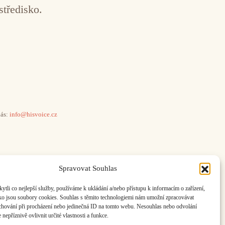
středisko.
ás:
info@hisvoice.cz
Spravovat Souhlas
li co nejlepší služby, používáme k ukládání a/nebo přístupu k informacím o zařízení,
ako jsou soubory cookies. Souhlas s těmito technologiemi nám umožní zpracovávat
e chování při procházení nebo jedinečná ID na tomto webu. Nesouhlas nebo odvolání
nepříznivě ovlivnit určité vlastnosti a funkce.