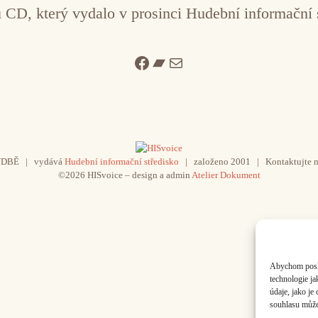
 CD, který vydalo v prosinci Hudební informační 
Facebook
Bandcamp
Mail
UDBĚ | vydává
Hudební informační středisko
| založeno 2001 | Kontaktujte n
©2026 HISvoice – design a admin
Atelier Dokument
Abychom poskyt
technologie j
údaje, jako j
souhlasu může 