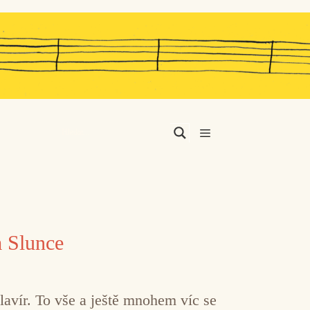
Menu
m Slunce
avír. To vše a ještě mnohem víc se