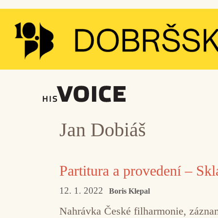
Přeskočit
na
obsah
Jan Dobiáš
Partitura a provedení – Sk
12. 1. 2022
Boris Klepal
Nahrávka České filharmonie, záznam