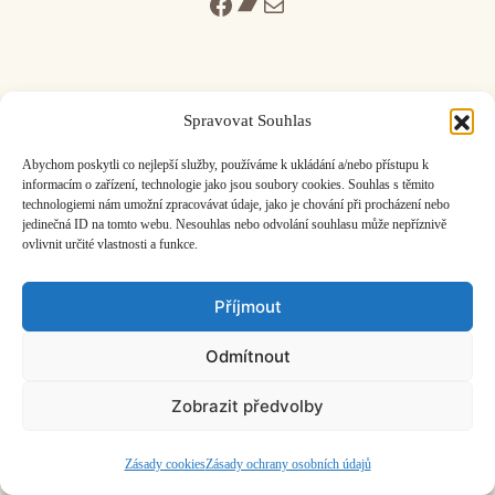
Facebook
Bandcamp
Mail
Spravovat Souhlas
ČASOPIS O JINÉ HUDBĚ | vydává
Hudební informační středisko
|
Abychom poskytli co nejlepší služby, používáme k ukládání a/nebo přístupu k
založeno 2001 | Kontaktujte nás:
info@hisvoice.cz
informacím o zařízení, technologie jako jsou soubory cookies. Souhlas s těmito
©2026 HISvoice – design a admin
Atelier Dokument
technologiemi nám umožní zpracovávat údaje, jako je chování při procházení nebo
jedinečná ID na tomto webu. Nesouhlas nebo odvolání souhlasu může nepříznivě
ovlivnit určité vlastnosti a funkce.
Příjmout
Odmítnout
Zobrazit předvolby
Zásady cookies
Zásady ochrany osobních údajů