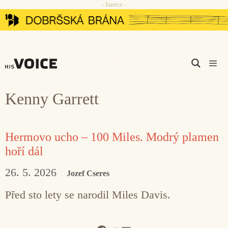
- Inzerce -
Přeskočit
na
obsah
Men
Kenny Garrett
Hermovo ucho – 100 Miles. Modrý plamen
hoří dál
26. 5. 2026
Jozef Cseres
Před sto lety se narodil Miles Davis.