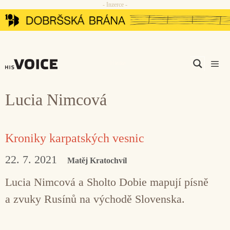
- Inzerce -
Přeskočit
na
obsah
Men
Lucia Nimcová
Kroniky karpatských vesnic
22. 7. 2021
Matěj Kratochvíl
Lucia Nimcová a Sholto Dobie mapují písně
a zvuky Rusínů na východě Slovenska.