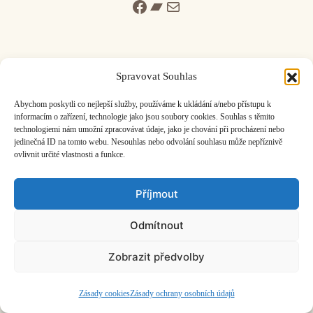
Facebook
Bandcamp
Mail
Spravovat Souhlas
ČASOPIS O JINÉ HUDBĚ | vydává
Hudební informační středisko
|
Abychom poskytli co nejlepší služby, používáme k ukládání a/nebo přístupu k
založeno 2001 | Kontaktujte nás:
info@hisvoice.cz
informacím o zařízení, technologie jako jsou soubory cookies. Souhlas s těmito
technologiemi nám umožní zpracovávat údaje, jako je chování při procházení nebo
©2026 HISvoice – design a admin
Atelier Dokument
jedinečná ID na tomto webu. Nesouhlas nebo odvolání souhlasu může nepříznivě
ovlivnit určité vlastnosti a funkce.
Příjmout
Odmítnout
Zobrazit předvolby
Zásady cookies
Zásady ochrany osobních údajů