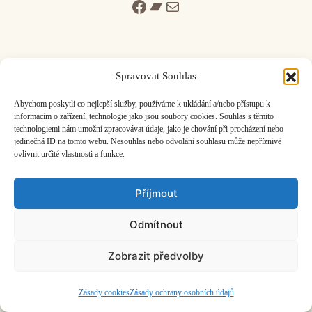
Facebook
Bandcamp
Mail
Spravovat Souhlas
ČASOPIS O JINÉ HUDBĚ | vydává
Hudební informační středisko
|
Abychom poskytli co nejlepší služby, používáme k ukládání a/nebo přístupu k
založeno 2001 | Kontaktujte nás:
info@hisvoice.cz
informacím o zařízení, technologie jako jsou soubory cookies. Souhlas s těmito
technologiemi nám umožní zpracovávat údaje, jako je chování při procházení nebo
©2026 HISvoice – design a admin
Atelier Dokument
jedinečná ID na tomto webu. Nesouhlas nebo odvolání souhlasu může nepříznivě
ovlivnit určité vlastnosti a funkce.
Příjmout
Odmítnout
Zobrazit předvolby
Zásady cookies
Zásady ochrany osobních údajů