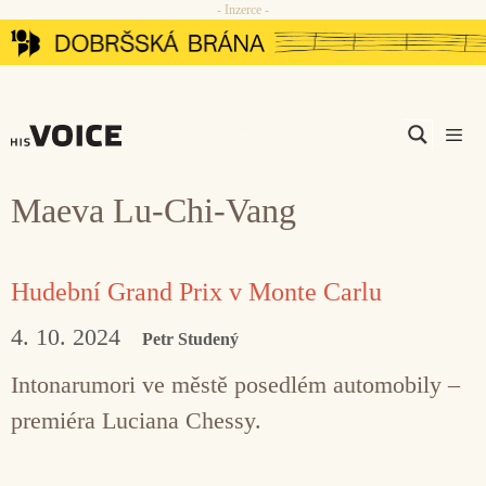
- Inzerce -
Přeskočit
na
obsah
Men
Maeva Lu-Chi-Vang
Hudební Grand Prix v Monte Carlu
4. 10. 2024
Petr Studený
Intonarumori ve městě posedlém automobily –
premiéra Luciana Chessy.