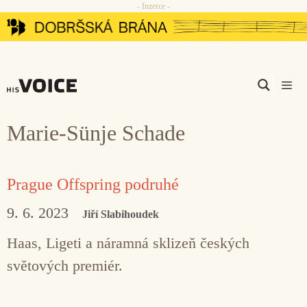
- Inzerce -
Přeskočit
na
obsah
Men
Marie-Sünje Schade
Prague Offspring podruhé
9. 6. 2023
Jiří Slabihoudek
Haas, Ligeti a náramná sklizeň českých
světových premiér.