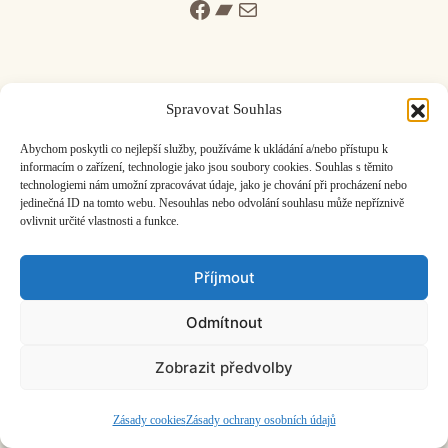
Facebook
Bandcamp
Mail
Spravovat Souhlas
ČASOPIS O JINÉ HUDBĚ | vydává
Hudební informační středisko
|
Abychom poskytli co nejlepší služby, používáme k ukládání a/nebo přístupu k
založeno 2001 | Kontaktujte nás:
info@hisvoice.cz
informacím o zařízení, technologie jako jsou soubory cookies. Souhlas s těmito
technologiemi nám umožní zpracovávat údaje, jako je chování při procházení nebo
©2026 HISvoice – design a admin
Atelier Dokument
jedinečná ID na tomto webu. Nesouhlas nebo odvolání souhlasu může nepříznivě
ovlivnit určité vlastnosti a funkce.
Příjmout
Odmítnout
Zobrazit předvolby
Zásady cookies
Zásady ochrany osobních údajů