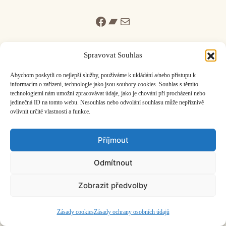
Facebook
Bandcamp
Mail
Spravovat Souhlas
Abychom poskytli co nejlepší služby, používáme k ukládání a/nebo přístupu k
informacím o zařízení, technologie jako jsou soubory cookies. Souhlas s těmito
ČASOPIS O JINÉ HUDBĚ | vydává
Hudební informační středisko
|
technologiemi nám umožní zpracovávat údaje, jako je chování při procházení nebo
založeno 2001 | Kontaktujte nás:
info@hisvoice.cz
jedinečná ID na tomto webu. Nesouhlas nebo odvolání souhlasu může nepříznivě
©2026 HISvoice – design a admin
Atelier Dokument
ovlivnit určité vlastnosti a funkce.
Příjmout
Odmítnout
Zobrazit předvolby
Zásady cookies
Zásady ochrany osobních údajů