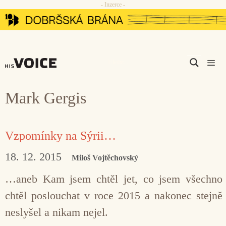
- Inzerce -
Přeskočit
na
obsah
Men
Mark Gergis
Vzpomínky na Sýrii…
18. 12. 2015
Miloš Vojtěchovský
…aneb Kam jsem chtěl jet, co jsem všechno
chtěl poslouchat v roce 2015 a nakonec stejně
neslyšel a nikam nejel.