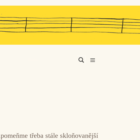
Menu
ipomeňme třeba stále skloňovanější