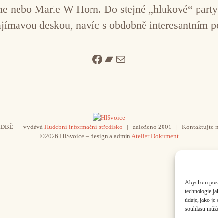
ne nebo Marie W Horn. Do stejné „hlukové“ party
zajímavou deskou, navíc s obdobně interesantním 
Facebook
Bandcamp
Mail
UDBĚ | vydává
Hudební informační středisko
| založeno 2001 | Kontaktujte n
©2026 HISvoice – design a admin
Atelier Dokument
Abychom poskyt
technologie j
údaje, jako j
souhlasu může 