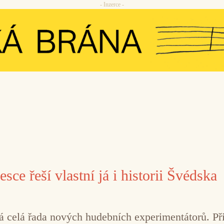
- Inzerce -
ce řeší vlastní já i historii Švédska
á celá řada nových hudebních experimentátorů. Př