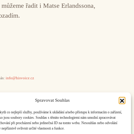
 můžeme řadit i Matse Erlandssona,
pozadím.
ás:
info@hisvoice.cz
Spravovat Souhlas
li co nejlepší služby, používáme k ukládání a/nebo přístupu k informacím o zařízení,
ako jsou soubory cookies. Souhlas s těmito technologiemi nám umožní zpracovávat
e chování při procházení nebo jedinečná ID na tomto webu. Nesouhlas nebo odvolání
nepříznivě ovlivnit určité vlastnosti a funkce.