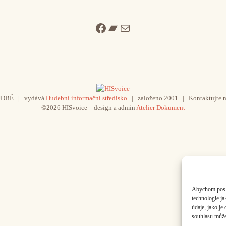
Facebook
Bandcamp
Mail
UDBĚ | vydává
Hudební informační středisko
| založeno 2001 | Kontaktujte n
©2026 HISvoice – design a admin
Atelier Dokument
Abychom poskyt
technologie j
údaje, jako j
souhlasu může 