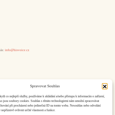
ás:
info@hisvoice.cz
Spravovat Souhlas
li co nejlepší služby, používáme k ukládání a/nebo přístupu k informacím o zařízení,
ako jsou soubory cookies. Souhlas s těmito technologiemi nám umožní zpracovávat
e chování při procházení nebo jedinečná ID na tomto webu. Nesouhlas nebo odvolání
nepříznivě ovlivnit určité vlastnosti a funkce.