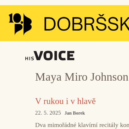
Přeskočit
na
obsah
Maya Miro Johnson
V rukou i v hlavě
22. 5. 2025
Jan Borek
Dva mimořádné klavírní recitály ko