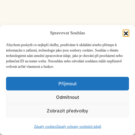
Spravovat Souhlas
ČASOPIS O JINÉ HUDBĚ | vydává
Hudební informační středisko
|
založeno 2001 | Kontaktujte nás:
info@hisvoice.cz
Abychom poskytli co nejlepší služby, používáme k ukládání a/nebo přístupu k
©2026 HISvoice – design a admin
Atelier Dokument
informacím o zařízení, technologie jako jsou soubory cookies. Souhlas s těmito
technologiemi nám umožní zpracovávat údaje, jako je chování při procházení nebo
jedinečná ID na tomto webu. Nesouhlas nebo odvolání souhlasu může nepříznivě
ovlivnit určité vlastnosti a funkce.
Příjmout
Odmítnout
Zobrazit předvolby
Zásady cookies
Zásady ochrany osobních údajů