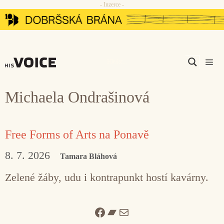
- Inzerce -
Přeskočit
na
obsah
Men
Michaela Ondrašinová
Free Forms of Arts na Ponavě
8. 7. 2026
Tamara Bláhová
Zelené žáby, udu i kontrapunkt hostí kavárny.
Facebook
Bandcamp
Mail