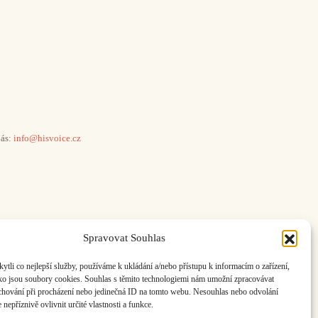
ás:
info@hisvoice.cz
Spravovat Souhlas
li co nejlepší služby, používáme k ukládání a/nebo přístupu k informacím o zařízení,
ako jsou soubory cookies. Souhlas s těmito technologiemi nám umožní zpracovávat
e chování při procházení nebo jedinečná ID na tomto webu. Nesouhlas nebo odvolání
nepříznivě ovlivnit určité vlastnosti a funkce.