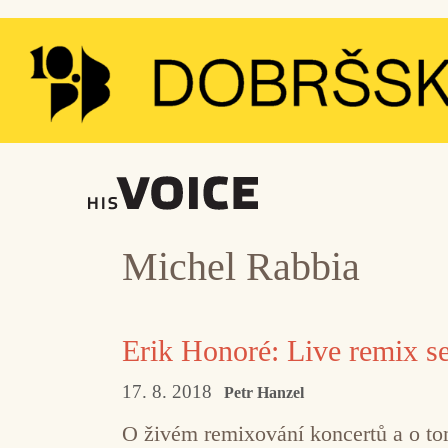
Přeskočit
na
obsah
Michel Rabbia
Erik Honoré: Live remix s
17. 8. 2018
Petr Hanzel
O živém remixování koncertů a o tom