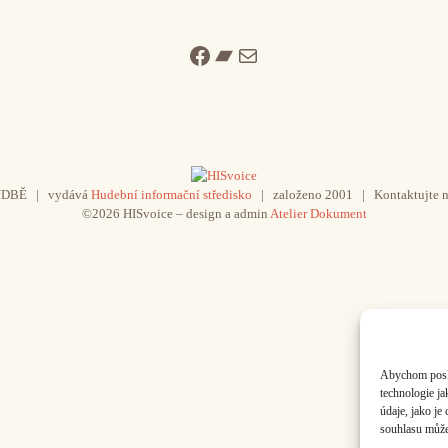
Facebook
Bandcamp
Mail
UDBĚ | vydává
Hudební informační středisko
| založeno 2001 | Kontaktujte n
©2026 HISvoice – design a admin
Atelier Dokument
Abychom poskyt
technologie j
údaje, jako j
souhlasu může 