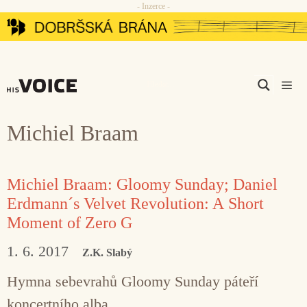
- Inzerce -
Přeskočit
na
obsah
Men
Michiel Braam
Michiel Braam: Gloomy Sunday; Daniel
Erdmann´s Velvet Revolution: A Short
Moment of Zero G
1. 6. 2017
Z.K. Slabý
Hymna sebevrahů Gloomy Sunday páteří
koncertního alba.