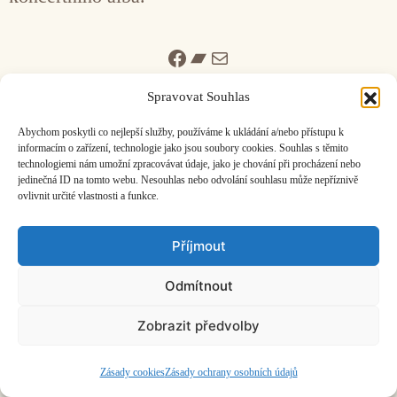
Facebook
Bandcamp
Mail
Spravovat Souhlas
Abychom poskytli co nejlepší služby, používáme k ukládání a/nebo přístupu k
informacím o zařízení, technologie jako jsou soubory cookies. Souhlas s těmito
technologiemi nám umožní zpracovávat údaje, jako je chování při procházení nebo
jedinečná ID na tomto webu. Nesouhlas nebo odvolání souhlasu může nepříznivě
ČASOPIS O JINÉ HUDBĚ | vydává
Hudební informační středisko
|
ovlivnit určité vlastnosti a funkce.
založeno 2001 | Kontaktujte nás:
info@hisvoice.cz
©2026 HISvoice – design a admin
Atelier Dokument
Příjmout
Odmítnout
Zobrazit předvolby
Zásady cookies
Zásady ochrany osobních údajů