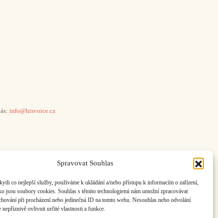
ás:
info@hisvoice.cz
Spravovat Souhlas
li co nejlepší služby, používáme k ukládání a/nebo přístupu k informacím o zařízení,
ako jsou soubory cookies. Souhlas s těmito technologiemi nám umožní zpracovávat
e chování při procházení nebo jedinečná ID na tomto webu. Nesouhlas nebo odvolání
nepříznivě ovlivnit určité vlastnosti a funkce.