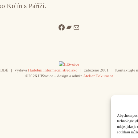
ko Kolín s Paříží.
Facebook
Bandcamp
Mail
UDBĚ | vydává
Hudební informační středisko
| založeno 2001 | Kontaktujte n
©2026 HISvoice – design a admin
Atelier Dokument
Abychom poskyt
technologie j
údaje, jako j
souhlasu může 