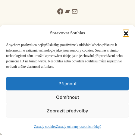
Facebook
Bandcamp
Mail
Spravovat Souhlas
Abychom poskytli co nejlepší služby, používáme k ukládání a/nebo přístupu k
informacím o zařízení, technologie jako jsou soubory cookies. Souhlas s těmito
ČASOPIS O JINÉ HUDBĚ | vydává
Hudební informační středisko
|
technologiemi nám umožní zpracovávat údaje, jako je chování při procházení nebo
založeno 2001 | Kontaktujte nás:
info@hisvoice.cz
jedinečná ID na tomto webu. Nesouhlas nebo odvolání souhlasu může nepříznivě
©2026 HISvoice – design a admin
Atelier Dokument
ovlivnit určité vlastnosti a funkce.
Příjmout
Odmítnout
Zobrazit předvolby
Zásady cookies
Zásady ochrany osobních údajů