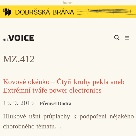
- Inzerce -
Přeskočit
na
obsah
Men
MZ.412
Kovové okénko – Čtyři kruhy pekla aneb
Extrémní tváře power electronics
15. 9. 2015
Přemysl Ondra
Hlukové ušní průplachy k podpoření nějakého
chorobného tématu…