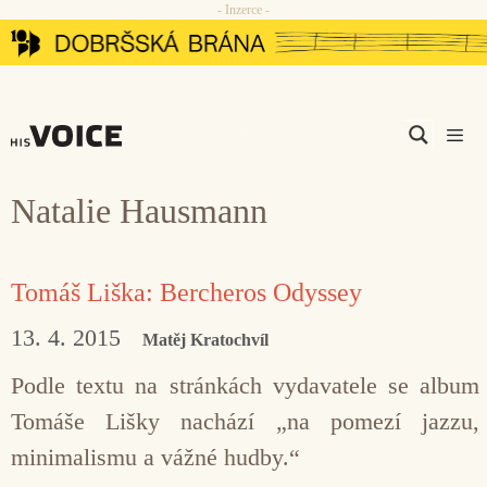
- Inzerce -
Přeskočit
na
obsah
Men
Natalie Hausmann
Tomáš Liška: Bercheros Odyssey
13. 4. 2015
Matěj Kratochvíl
Podle textu na stránkách vydavatele se album
Tomáše Lišky nachází „na pomezí jazzu,
minimalismu a vážné hudby.“