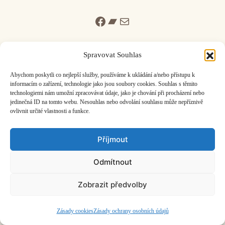
Facebook
Bandcamp
Mail
Spravovat Souhlas
Abychom poskytli co nejlepší služby, používáme k ukládání a/nebo přístupu k
informacím o zařízení, technologie jako jsou soubory cookies. Souhlas s těmito
ČASOPIS O JINÉ HUDBĚ | vydává
Hudební informační středisko
|
technologiemi nám umožní zpracovávat údaje, jako je chování při procházení nebo
založeno 2001 | Kontaktujte nás:
info@hisvoice.cz
jedinečná ID na tomto webu. Nesouhlas nebo odvolání souhlasu může nepříznivě
©2026 HISvoice – design a admin
Atelier Dokument
ovlivnit určité vlastnosti a funkce.
Příjmout
Odmítnout
Zobrazit předvolby
Zásady cookies
Zásady ochrany osobních údajů