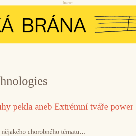
- Inzerce -
chnologies
hy pekla aneb Extrémní tváře power 
í nějakého chorobného tématu…