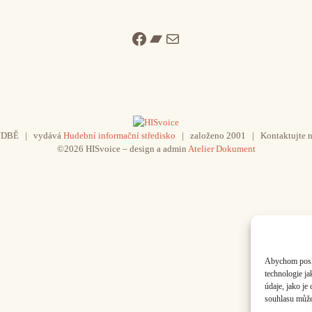
Facebook
Bandcamp
Mail
UDBĚ | vydává
Hudební informační středisko
| založeno 2001 | Kontaktujte n
©2026 HISvoice – design a admin
Atelier Dokument
Abychom poskyt
technologie j
údaje, jako j
souhlasu může 