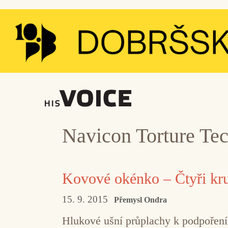
Přeskočit
na
obsah
Navicon Torture Te
Kovové okénko – Čtyři kru
15. 9. 2015
Přemysl Ondra
Hlukové ušní průplachy k podpořen