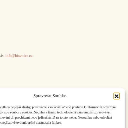
ás:
info@hisvoice.cz
Spravovat Souhlas
li co nejlepší služby, používáme k ukládání a/nebo přístupu k informacím o zařízení,
ako jsou soubory cookies. Souhlas s těmito technologiemi nám umožní zpracovávat
e chování při procházení nebo jedinečná ID na tomto webu. Nesouhlas nebo odvolání
nepříznivě ovlivnit určité vlastnosti a funkce.