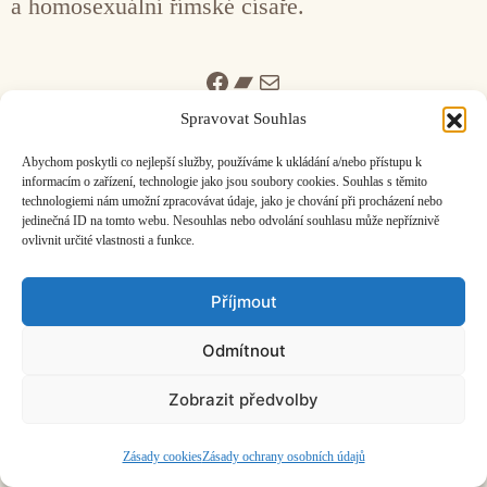
a homosexuální římské císaře.
Facebook
Bandcamp
Mail
Spravovat Souhlas
Abychom poskytli co nejlepší služby, používáme k ukládání a/nebo přístupu k
informacím o zařízení, technologie jako jsou soubory cookies. Souhlas s těmito
technologiemi nám umožní zpracovávat údaje, jako je chování při procházení nebo
jedinečná ID na tomto webu. Nesouhlas nebo odvolání souhlasu může nepříznivě
ČASOPIS O JINÉ HUDBĚ | vydává
Hudební informační středisko
|
ovlivnit určité vlastnosti a funkce.
založeno 2001 | Kontaktujte nás:
info@hisvoice.cz
©2026 HISvoice – design a admin
Atelier Dokument
Příjmout
Odmítnout
Zobrazit předvolby
Zásady cookies
Zásady ochrany osobních údajů