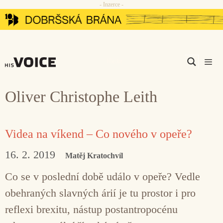
- Inzerce -
Přeskočit
na
obsah
Men
Oliver Christophe Leith
Videa na víkend – Co nového v opeře?
16. 2. 2019
Matěj Kratochvíl
Co se v poslední době událo v opeře? Vedle
obehraných slavných árií je tu prostor i pro
reflexi brexitu, nástup postantropocénu