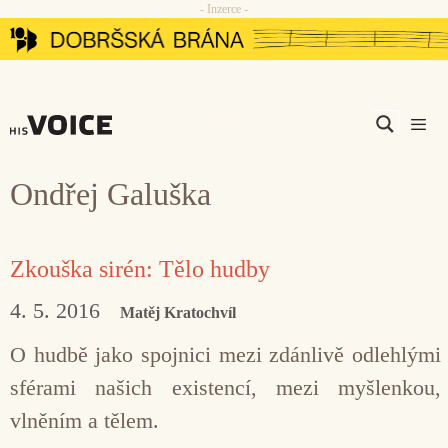
- Inzerce -
Přeskočit
na
obsah
Men
Ondřej Galuška
Zkouška sirén: Tělo hudby
4. 5. 2016
Matěj Kratochvíl
O hudbě jako spojnici mezi zdánlivě odlehlými
sférami našich existencí, mezi myšlenkou,
vlněním a tělem.