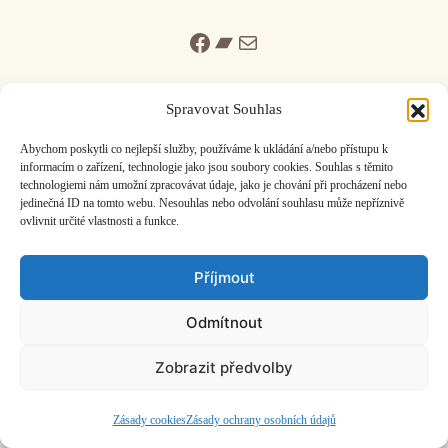
Facebook
Bandcamp
Mail
Spravovat Souhlas
Abychom poskytli co nejlepší služby, používáme k ukládání a/nebo přístupu k
informacím o zařízení, technologie jako jsou soubory cookies. Souhlas s těmito
ČASOPIS O JINÉ HUDBĚ | vydává
Hudební informační středisko
|
technologiemi nám umožní zpracovávat údaje, jako je chování při procházení nebo
založeno 2001 | Kontaktujte nás:
info@hisvoice.cz
jedinečná ID na tomto webu. Nesouhlas nebo odvolání souhlasu může nepříznivě
©2026 HISvoice – design a admin
Atelier Dokument
ovlivnit určité vlastnosti a funkce.
Příjmout
Odmítnout
Zobrazit předvolby
Zásady cookies
Zásady ochrany osobních údajů