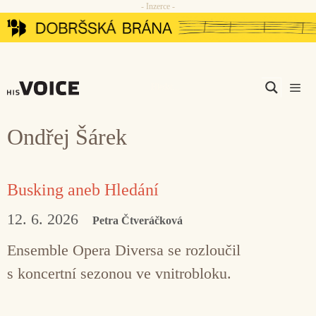
- Inzerce -
Přeskočit
na
obsah
Men
Ondřej Šárek
Busking aneb Hledání
12. 6. 2026
Petra Čtveráčková
Ensemble Opera Diversa se rozloučil
s koncertní sezonou ve vnitrobloku.