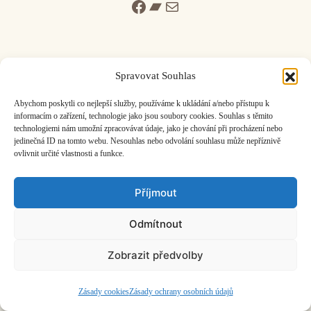
Facebook
Bandcamp
Mail
Spravovat Souhlas
ČASOPIS O JINÉ HUDBĚ | vydává
Hudební informační středisko
|
Abychom poskytli co nejlepší služby, používáme k ukládání a/nebo přístupu k
založeno 2001 | Kontaktujte nás:
info@hisvoice.cz
informacím o zařízení, technologie jako jsou soubory cookies. Souhlas s těmito
technologiemi nám umožní zpracovávat údaje, jako je chování při procházení nebo
©2026 HISvoice – design a admin
Atelier Dokument
jedinečná ID na tomto webu. Nesouhlas nebo odvolání souhlasu může nepříznivě
ovlivnit určité vlastnosti a funkce.
Příjmout
Odmítnout
Zobrazit předvolby
Zásady cookies
Zásady ochrany osobních údajů