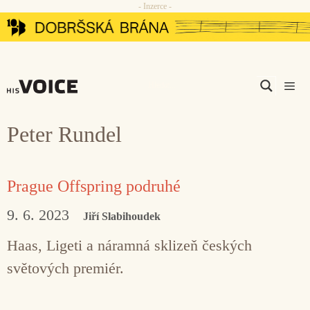
- Inzerce -
Přeskočit
na
obsah
Men
Peter Rundel
Prague Offspring podruhé
9. 6. 2023
Jiří Slabihoudek
Haas, Ligeti a náramná sklizeň českých
světových premiér.