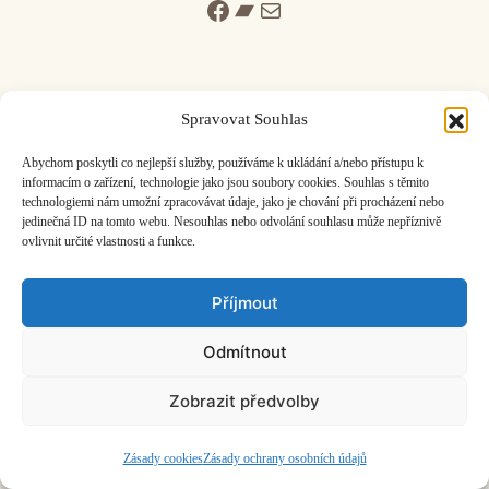
Facebook
Bandcamp
Mail
Spravovat Souhlas
ČASOPIS O JINÉ HUDBĚ | vydává
Hudební informační středisko
|
Abychom poskytli co nejlepší služby, používáme k ukládání a/nebo přístupu k
založeno 2001 | Kontaktujte nás:
info@hisvoice.cz
informacím o zařízení, technologie jako jsou soubory cookies. Souhlas s těmito
technologiemi nám umožní zpracovávat údaje, jako je chování při procházení nebo
©2026 HISvoice – design a admin
Atelier Dokument
jedinečná ID na tomto webu. Nesouhlas nebo odvolání souhlasu může nepříznivě
ovlivnit určité vlastnosti a funkce.
Příjmout
Odmítnout
Zobrazit předvolby
Zásady cookies
Zásady ochrany osobních údajů