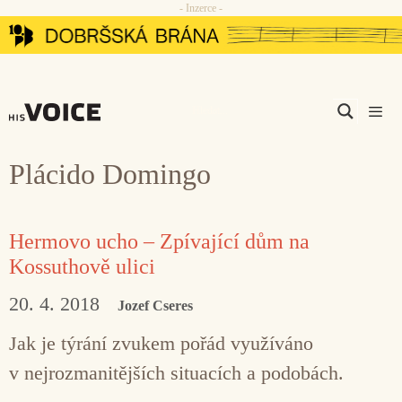
- Inzerce -
Přeskočit
na
obsah
Men
Plácido Domingo
Hermovo ucho – Zpívající dům na
Kossuthově ulici
20. 4. 2018
Jozef Cseres
Jak je týrání zvukem pořád využíváno
v nejrozmanitějších situacích a podobách.