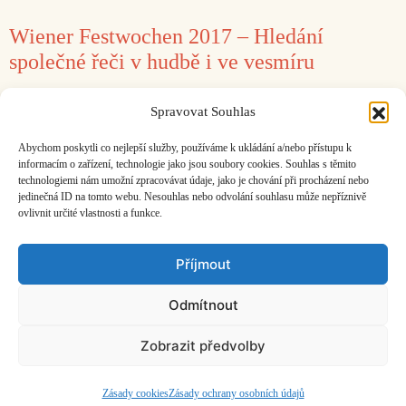
Wiener Festwochen 2017 – Hledání
společné řeči v hudbě i ve vesmíru
21. 6. 2017
Boris Klepal
Spravovat Souhlas
Měsíční Parsifal, robotí Únos ze serailu,
Abychom poskytli co nejlepší služby, používáme k ukládání a/nebo přístupu k
uprchlíci i Conchita Wurst.
informacím o zařízení, technologie jako jsou soubory cookies. Souhlas s těmito
technologiemi nám umožní zpracovávat údaje, jako je chování při procházení nebo
jedinečná ID na tomto webu. Nesouhlas nebo odvolání souhlasu může nepříznivě
ovlivnit určité vlastnosti a funkce.
Facebook
Bandcamp
Mail
Příjmout
Odmítnout
Zobrazit předvolby
ČASOPIS O JINÉ HUDBĚ | vydává
Hudební informační středisko
|
založeno 2001 | Kontaktujte nás:
info@hisvoice.cz
©2026 HISvoice – design a admin
Atelier Dokument
Zásady cookies
Zásady ochrany osobních údajů