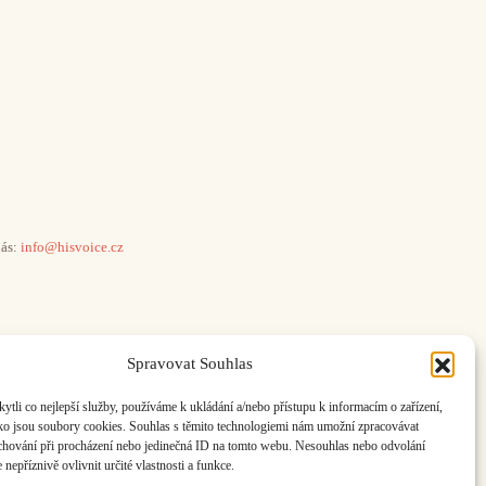
ás:
info@hisvoice.cz
Spravovat Souhlas
li co nejlepší služby, používáme k ukládání a/nebo přístupu k informacím o zařízení,
ako jsou soubory cookies. Souhlas s těmito technologiemi nám umožní zpracovávat
e chování při procházení nebo jedinečná ID na tomto webu. Nesouhlas nebo odvolání
nepříznivě ovlivnit určité vlastnosti a funkce.