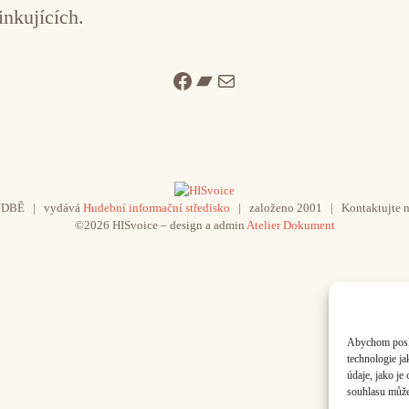
inkujících.
Facebook
Bandcamp
Mail
UDBĚ | vydává
Hudební informační středisko
| založeno 2001 | Kontaktujte n
©2026 HISvoice – design a admin
Atelier Dokument
Abychom poskyt
technologie j
údaje, jako j
souhlasu může 