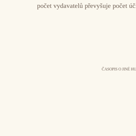
počet vydavatelů převyšuje počet úč
ČASOPIS O JINÉ H