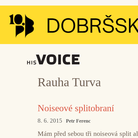
Přeskočit
na
obsah
Rauha Turva
Noiseové splitobraní
8. 6. 2015
Petr Ferenc
Mám před sebou tři noiseová split a