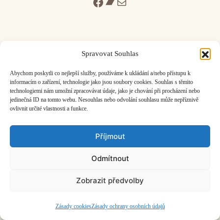
Facebook
Bandcamp
Mail
Spravovat Souhlas
ČASOPIS O JINÉ HUDBĚ | vydává
Hudební informační středisko
|
Abychom poskytli co nejlepší služby, používáme k ukládání a/nebo přístupu k
založeno 2001 | Kontaktujte nás:
info@hisvoice.cz
informacím o zařízení, technologie jako jsou soubory cookies. Souhlas s těmito
©2026 HISvoice – design a admin
Atelier Dokument
technologiemi nám umožní zpracovávat údaje, jako je chování při procházení nebo
jedinečná ID na tomto webu. Nesouhlas nebo odvolání souhlasu může nepříznivě
ovlivnit určité vlastnosti a funkce.
Příjmout
Odmítnout
Zobrazit předvolby
Zásady cookies
Zásady ochrany osobních údajů