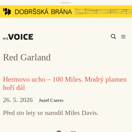
- Inzerce -
Přeskočit
na
obsah
Men
Red Garland
Hermovo ucho – 100 Miles. Modrý plamen
hoří dál
26. 5. 2026
Jozef Cseres
Před sto lety se narodil Miles Davis.