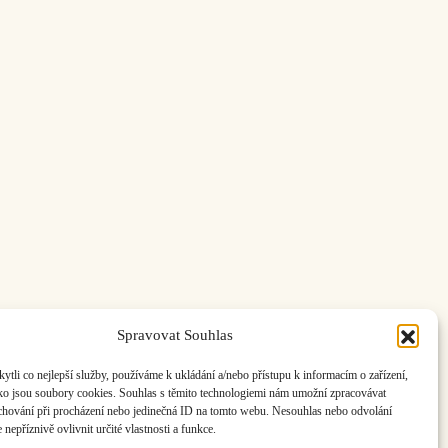
Spravovat Souhlas
ás:
info@hisvoice.cz
li co nejlepší služby, používáme k ukládání a/nebo přístupu k informacím o zařízení,
ako jsou soubory cookies. Souhlas s těmito technologiemi nám umožní zpracovávat
e chování při procházení nebo jedinečná ID na tomto webu. Nesouhlas nebo odvolání
nepříznivě ovlivnit určité vlastnosti a funkce.