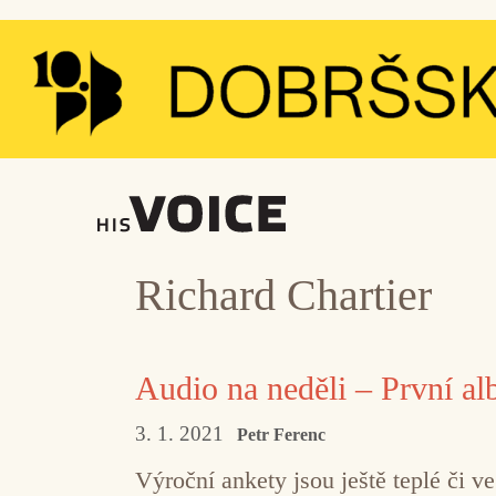
Přeskočit
na
obsah
Richard Chartier
Audio na neděli – První al
3. 1. 2021
Petr Ferenc
Výroční ankety jsou ještě teplé či v