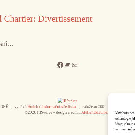
 Chartier: Divertissement
asní…
Facebook
Bandcamp
Mail
UDBĚ | vydává
Hudební informační středisko
| založeno 2001 | Kontaktujte n
©2026 HISvoice – design a admin
Atelier Dokument
Abychom poskyt
technologie j
údaje, jako j
souhlasu může 