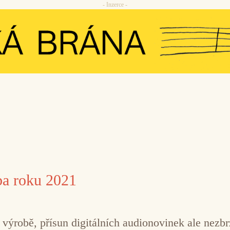
- Inzerce -
ba roku 2021
e výrobě, přísun digitálních audionovinek ale nezb