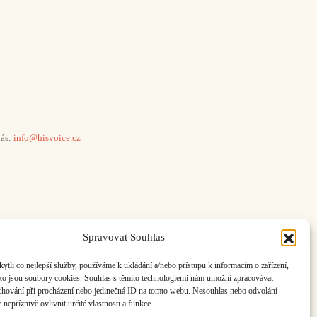
ás:
info@hisvoice.cz
Spravovat Souhlas
li co nejlepší služby, používáme k ukládání a/nebo přístupu k informacím o zařízení,
ako jsou soubory cookies. Souhlas s těmito technologiemi nám umožní zpracovávat
e chování při procházení nebo jedinečná ID na tomto webu. Nesouhlas nebo odvolání
nepříznivě ovlivnit určité vlastnosti a funkce.