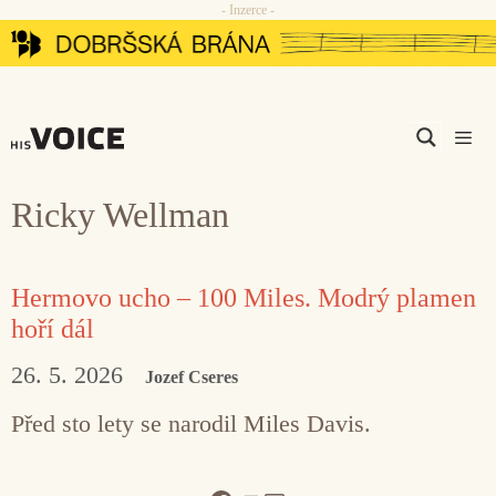
- Inzerce -
Přeskočit
na
obsah
Men
Ricky Wellman
Hermovo ucho – 100 Miles. Modrý plamen
hoří dál
26. 5. 2026
Jozef Cseres
Před sto lety se narodil Miles Davis.