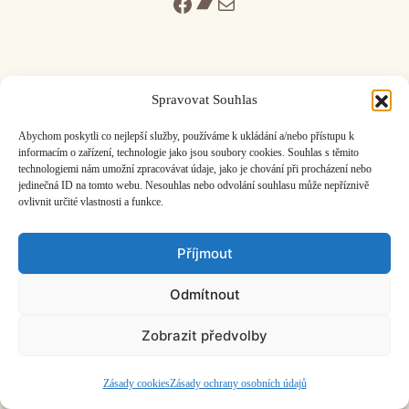
Facebook
Bandcamp
Mail
Spravovat Souhlas
ČASOPIS O JINÉ HUDBĚ | vydává
Hudební informační středisko
|
Abychom poskytli co nejlepší služby, používáme k ukládání a/nebo přístupu k
založeno 2001 | Kontaktujte nás:
info@hisvoice.cz
informacím o zařízení, technologie jako jsou soubory cookies. Souhlas s těmito
©2026 HISvoice – design a admin
Atelier Dokument
technologiemi nám umožní zpracovávat údaje, jako je chování při procházení nebo
jedinečná ID na tomto webu. Nesouhlas nebo odvolání souhlasu může nepříznivě
ovlivnit určité vlastnosti a funkce.
Příjmout
Odmítnout
Zobrazit předvolby
Zásady cookies
Zásady ochrany osobních údajů