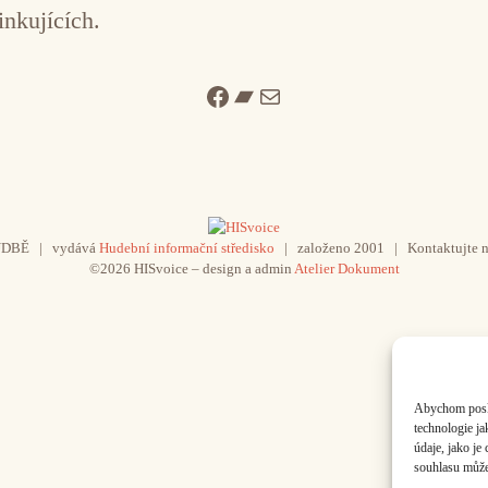
inkujících.
Facebook
Bandcamp
Mail
UDBĚ | vydává
Hudební informační středisko
| založeno 2001 | Kontaktujte n
©2026 HISvoice – design a admin
Atelier Dokument
Abychom poskyt
technologie j
údaje, jako j
souhlasu může 