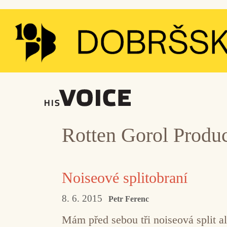
Přeskočit
na
obsah
Rotten Gorol Produ
Noiseové splitobraní
8. 6. 2015
Petr Ferenc
Mám před sebou tři noiseová split a