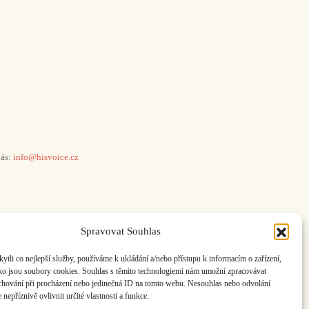
ás:
info@hisvoice.cz
Spravovat Souhlas
li co nejlepší služby, používáme k ukládání a/nebo přístupu k informacím o zařízení,
ako jsou soubory cookies. Souhlas s těmito technologiemi nám umožní zpracovávat
e chování při procházení nebo jedinečná ID na tomto webu. Nesouhlas nebo odvolání
nepříznivě ovlivnit určité vlastnosti a funkce.