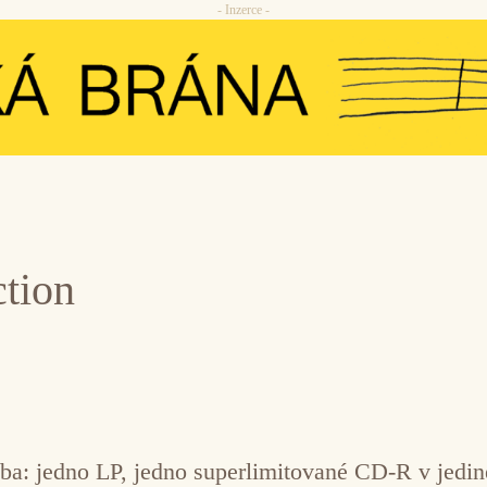
- Inzerce -
ction
lba: jedno LP, jedno superlimitované CD-R v jedi