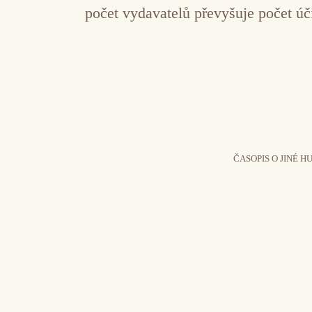
počet vydavatelů převyšuje počet úč
ČASOPIS O JINÉ H