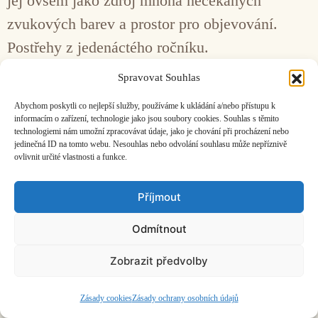
jej ovšem jako zdroj mnoha nečekaných
zvukových barev a prostor pro objevování.
Postřehy z jedenáctého ročníku.
Spravovat Souhlas
Facebook
Bandcamp
Mail
Abychom poskytli co nejlepší služby, používáme k ukládání a/nebo přístupu k
informacím o zařízení, technologie jako jsou soubory cookies. Souhlas s těmito
technologiemi nám umožní zpracovávat údaje, jako je chování při procházení nebo
jedinečná ID na tomto webu. Nesouhlas nebo odvolání souhlasu může nepříznivě
ovlivnit určité vlastnosti a funkce.
ČASOPIS O JINÉ HUDBĚ | vydává
Hudební informační středisko
|
Příjmout
založeno 2001 | Kontaktujte nás:
info@hisvoice.cz
©2026 HISvoice – design a admin
Atelier Dokument
Odmítnout
Zobrazit předvolby
Zásady cookies
Zásady ochrany osobních údajů