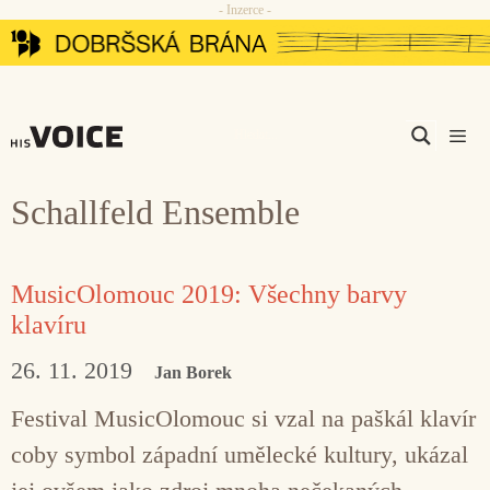
- Inzerce -
Přeskočit
na
obsah
Men
Schallfeld Ensemble
MusicOlomouc 2019: Všechny barvy
klavíru
26. 11. 2019
Jan Borek
Festival MusicOlomouc si vzal na paškál klavír
coby symbol západní umělecké kultury, ukázal