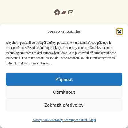
Facebook
Bandcamp
Mail
Spravovat Souhlas
Abychom poskytli co nejlepší služby, používáme k ukládání a/nebo přístupu k
informacím o zařízení, technologie jako jsou soubory cookies. Souhlas s těmito
ČASOPIS O JINÉ HUDBĚ | vydává
Hudební informační středisko
|
technologiemi nám umožní zpracovávat údaje, jako je chování při procházení nebo
založeno 2001 | Kontaktujte nás:
info@hisvoice.cz
jedinečná ID na tomto webu. Nesouhlas nebo odvolání souhlasu může nepříznivě
©2026 HISvoice – design a admin
Atelier Dokument
ovlivnit určité vlastnosti a funkce.
Příjmout
Odmítnout
Zobrazit předvolby
Zásady cookies
Zásady ochrany osobních údajů