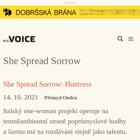
- Inzerce -
Přeskočit
na
obsah
Men
She Spread Sorrow
She Spread Sorrow: Huntress
14. 10. 2021
Přemysl Ondra
Italský one-woman projekt operuje na
temněambientní straně poprůmyslové hudby
a šarmu má na rozdávání stejně jako talentu.