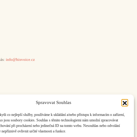
ás:
info@hisvoice.cz
Spravovat Souhlas
li co nejlepší služby, používáme k ukládání a/nebo přístupu k informacím o zařízení,
ako jsou soubory cookies. Souhlas s těmito technologiemi nám umožní zpracovávat
e chování při procházení nebo jedinečná ID na tomto webu. Nesouhlas nebo odvolání
nepříznivě ovlivnit určité vlastnosti a funkce.