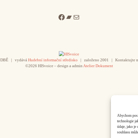
Facebook
Bandcamp
Mail
UDBĚ | vydává
Hudební informační středisko
| založeno 2001 | Kontaktujte n
©2026 HISvoice – design a admin
Atelier Dokument
Abychom poskyt
technologie j
údaje, jako j
souhlasu může 