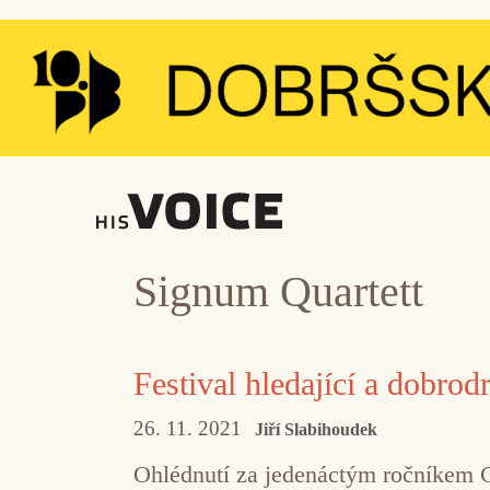
Přeskočit
na
obsah
Signum Quartett
Festival hledající a dobro
26. 11. 2021
Jiří Slabihoudek
Ohlédnutí za jedenáctým ročníkem 