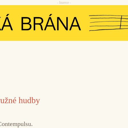
- Inzerce -
družné hudby
Contempulsu.