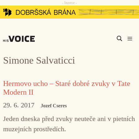
- Inzerce -
Přeskočit
na
obsah
Men
Simone Salvaticci
Hermovo ucho – Staré dobré zvuky v Tate
Modern II
29. 6. 2017
Jozef Cseres
Jeden dneska před zvuky neuteče ani v pietních
muzejních prostředích.