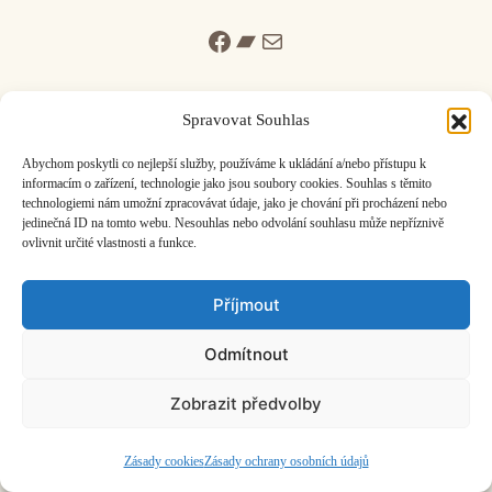
Facebook
Bandcamp
Mail
Spravovat Souhlas
Abychom poskytli co nejlepší služby, používáme k ukládání a/nebo přístupu k
informacím o zařízení, technologie jako jsou soubory cookies. Souhlas s těmito
ČASOPIS O JINÉ HUDBĚ | vydává
Hudební informační středisko
|
technologiemi nám umožní zpracovávat údaje, jako je chování při procházení nebo
založeno 2001 | Kontaktujte nás:
info@hisvoice.cz
jedinečná ID na tomto webu. Nesouhlas nebo odvolání souhlasu může nepříznivě
©2026 HISvoice – design a admin
Atelier Dokument
ovlivnit určité vlastnosti a funkce.
Příjmout
Odmítnout
Zobrazit předvolby
Zásady cookies
Zásady ochrany osobních údajů