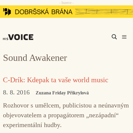
- Inzerce -
Přeskočit
na
obsah
Men
Sound Awakener
C-Drík: Kdepak ta vaše world music
8. 8. 2016
Zuzana Friday Přikrylová
Rozhovor s umělcem, publicistou a neúnavným
objevovatelem a propagátorem „nezápadní“
experimentální hudby.