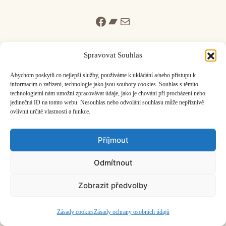
Facebook
Bandcamp
Mail
Spravovat Souhlas
Abychom poskytli co nejlepší služby, používáme k ukládání a/nebo přístupu k
informacím o zařízení, technologie jako jsou soubory cookies. Souhlas s těmito
ČASOPIS O JINÉ HUDBĚ | vydává
Hudební informační středisko
|
technologiemi nám umožní zpracovávat údaje, jako je chování při procházení nebo
založeno 2001 | Kontaktujte nás:
info@hisvoice.cz
jedinečná ID na tomto webu. Nesouhlas nebo odvolání souhlasu může nepříznivě
©2026 HISvoice – design a admin
Atelier Dokument
ovlivnit určité vlastnosti a funkce.
Příjmout
Odmítnout
Zobrazit předvolby
Zásady cookies
Zásady ochrany osobních údajů