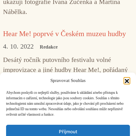
ukazují fotografie Ivana Žučenka a Martina
Nábělka.
Hear Me! poprvé v Českém muzeu hudby
4. 10. 2022
Redakce
Desátý ročník putovního festivalu volné
improvizace a jiné hudby Hear Me!, pořádaný
Starou sítí pro novou hudbu, se 8. října
Spravovat Souhlas
uskuteční v prostorách Českého muzea hudby
Abychom poskytli co nejlepší služby, používáme k ukládání a/nebo přístupu k
na Malé Straně v Praze.
informacím o zařízení, technologie jako jsou soubory cookies. Souhlas s těmito
technologiemi nám umožní zpracovávat údaje, jako je chování při procházení nebo
jedinečná ID na tomto webu. Nesouhlas nebo odvolání souhlasu může nepříznivě
ovlivnit určité vlastnosti a funkce.
Facebook
Bandcamp
Mail
Příjmout