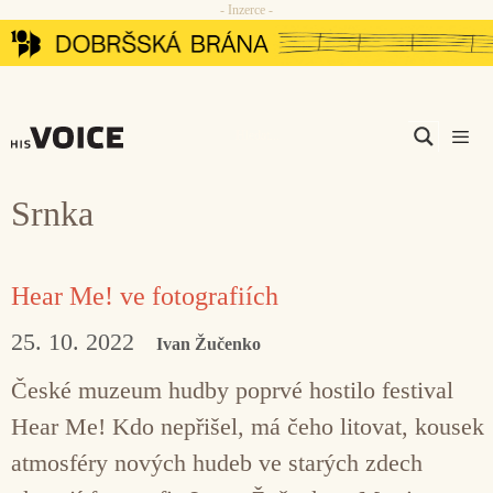
- Inzerce -
Přeskočit
na
obsah
Men
Srnka
Hear Me! ve fotografiích
25. 10. 2022
Ivan Žučenko
České muzeum hudby poprvé hostilo festival
Hear Me! Kdo nepřišel, má čeho litovat, kousek
atmosféry nových hudeb ve starých zdech