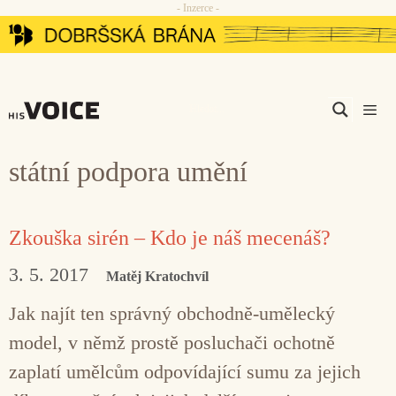
- Inzerce -
Přeskočit
na
obsah
Men
státní podpora umění
Zkouška sirén – Kdo je náš mecenáš?
3. 5. 2017
Matěj Kratochvíl
Jak najít ten správný obchodně-umělecký
model, v němž prostě posluchači ochotně
zaplatí umělcům odpovídající sumu za jejich