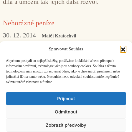
díla a umožní tak jejich další rozvoj.
Nehorázné peníze
30. 12. 2014
Matěj Kratochvíl
Před časem zveřejnila ekonomka Markéta
Spravovat Souhlas
Šichtařová na svém blogu text nazvaný pěkně
Abychom poskytli co nejlepší služby, používáme k ukládání a/nebo přístupu k
zostra: Nechci vaše nehorázné
informacím o zařízení, technologie jako jsou soubory cookies. Souhlas s těmito
technologiemi nám umožní zpracovávat údaje, jako je chování při procházení nebo
jedinečná ID na tomto webu. Nesouhlas nebo odvolání souhlasu může nepříznivě
ovlivnit určité vlastnosti a funkce.
Facebook
Bandcamp
Mail
Příjmout
Odmítnout
Zobrazit předvolby
ČASOPIS O JINÉ HUDBĚ | vydává
Hudební informační středisko
|