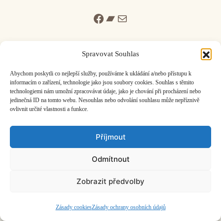
Facebook
Bandcamp
Mail
Spravovat Souhlas
Abychom poskytli co nejlepší služby, používáme k ukládání a/nebo přístupu k
informacím o zařízení, technologie jako jsou soubory cookies. Souhlas s těmito
ČASOPIS O JINÉ HUDBĚ | vydává
Hudební informační středisko
|
technologiemi nám umožní zpracovávat údaje, jako je chování při procházení nebo
založeno 2001 | Kontaktujte nás:
info@hisvoice.cz
jedinečná ID na tomto webu. Nesouhlas nebo odvolání souhlasu může nepříznivě
©2026 HISvoice – design a admin
Atelier Dokument
ovlivnit určité vlastnosti a funkce.
Příjmout
Odmítnout
Zobrazit předvolby
Zásady cookies
Zásady ochrany osobních údajů