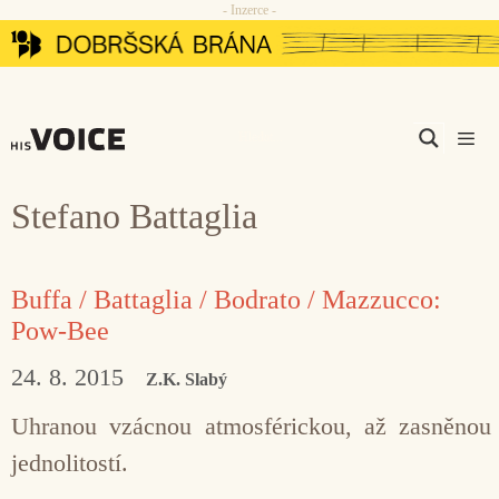
- Inzerce -
Přeskočit
na
obsah
Men
Stefano Battaglia
Buffa / Battaglia / Bodrato / Mazzucco:
Pow-Bee
24. 8. 2015
Z.K. Slabý
Uhranou vzácnou atmosférickou, až zasněnou
jednolitostí.