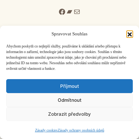
Facebook
Bandcamp
Mail
Spravovat Souhlas
Abychom poskytli co nejlepší služby, používáme k ukládání a/nebo přístupu k
informacím o zařízení, technologie jako jsou soubory cookies. Souhlas s těmito
ČASOPIS O JINÉ HUDBĚ | vydává
Hudební informační středisko
|
technologiemi nám umožní zpracovávat údaje, jako je chování při procházení nebo
založeno 2001 | Kontaktujte nás:
info@hisvoice.cz
jedinečná ID na tomto webu. Nesouhlas nebo odvolání souhlasu může nepříznivě
©2026 HISvoice – design a admin
Atelier Dokument
ovlivnit určité vlastnosti a funkce.
Příjmout
Odmítnout
Zobrazit předvolby
Zásady cookies
Zásady ochrany osobních údajů