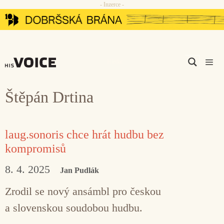
- Inzerce -
Přeskočit
na
obsah
Men
Štěpán Drtina
laug.sonoris chce hrát hudbu bez
kompromisů
8. 4. 2025
Jan Pudlák
Zrodil se nový ansámbl pro českou
a slovenskou soudobou hudbu.