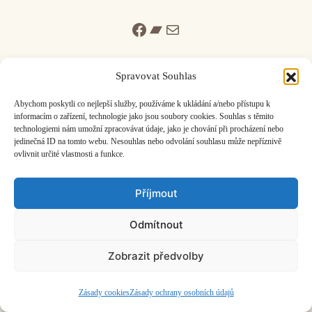
Facebook
Bandcamp
Mail
Spravovat Souhlas
Abychom poskytli co nejlepší služby, používáme k ukládání a/nebo přístupu k
informacím o zařízení, technologie jako jsou soubory cookies. Souhlas s těmito
ČASOPIS O JINÉ HUDBĚ | vydává
Hudební informační středisko
|
technologiemi nám umožní zpracovávat údaje, jako je chování při procházení nebo
založeno 2001 | Kontaktujte nás:
info@hisvoice.cz
jedinečná ID na tomto webu. Nesouhlas nebo odvolání souhlasu může nepříznivě
©2026 HISvoice – design a admin
Atelier Dokument
ovlivnit určité vlastnosti a funkce.
Příjmout
Odmítnout
Zobrazit předvolby
Zásady cookies
Zásady ochrany osobních údajů