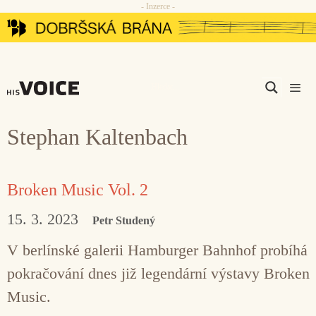
- Inzerce -
Přeskočit
na
obsah
Men
Stephan Kaltenbach
Broken Music Vol. 2
15. 3. 2023
Petr Studený
V berlínské galerii Hamburger Bahnhof probíhá
pokračování dnes již legendární výstavy Broken
Music.