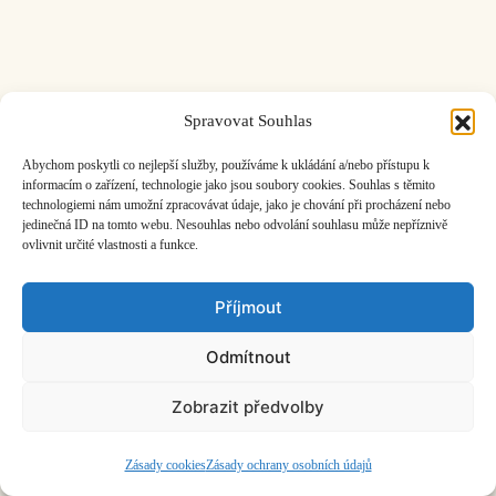
Spravovat Souhlas
ČASOPIS O JINÉ HUDBĚ | vydává
Hudební informační středisko
|
založeno 2001 | Kontaktujte nás:
info@hisvoice.cz
Abychom poskytli co nejlepší služby, používáme k ukládání a/nebo přístupu k
©2026 HISvoice – design a admin
Atelier Dokument
informacím o zařízení, technologie jako jsou soubory cookies. Souhlas s těmito
technologiemi nám umožní zpracovávat údaje, jako je chování při procházení nebo
jedinečná ID na tomto webu. Nesouhlas nebo odvolání souhlasu může nepříznivě
ovlivnit určité vlastnosti a funkce.
Příjmout
Odmítnout
Zobrazit předvolby
Zásady cookies
Zásady ochrany osobních údajů