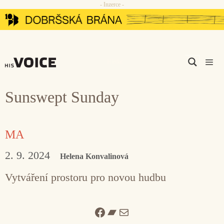
- Inzerce -
Přeskočit
na
obsah
Men
Sunswept Sunday
MA
2. 9. 2024
Helena Konvalinová
Vytváření prostoru pro novou hudbu
Facebook
Bandcamp
Mail