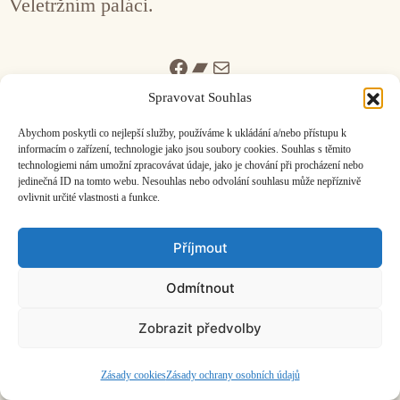
Veletržním paláci.
Facebook
Bandcamp
Mail
Spravovat Souhlas
Abychom poskytli co nejlepší služby, používáme k ukládání a/nebo přístupu k
informacím o zařízení, technologie jako jsou soubory cookies. Souhlas s těmito
technologiemi nám umožní zpracovávat údaje, jako je chování při procházení nebo
jedinečná ID na tomto webu. Nesouhlas nebo odvolání souhlasu může nepříznivě
ČASOPIS O JINÉ HUDBĚ | vydává
Hudební informační středisko
|
ovlivnit určité vlastnosti a funkce.
založeno 2001 | Kontaktujte nás:
info@hisvoice.cz
©2026 HISvoice – design a admin
Atelier Dokument
Příjmout
Odmítnout
Zobrazit předvolby
Zásady cookies
Zásady ochrany osobních údajů